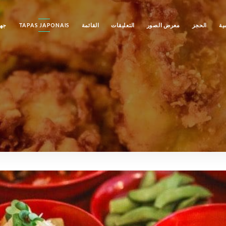
ية
الحجز
معرض الصور
التعليقات
القائمة
TAPAS JAPONAIS
جهة