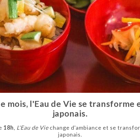
ue mois, l'Eau de Vie se transforme 
japonais.
de
18h
,
L'Eau de Vie
change d'ambiance et se transfor
japonais.