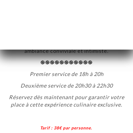
Des plats élaborés avec soin par notre chef
japonais, qui marient subtilement les
ingrédients méditerranéens et japonais.
Profitez de cette soirée unique pour
savourer des mets délicats dans une
ART
ambiance conviviale et intimiste.
VIEREN
֎֎֎֎֎֎֎֎֎֎֎
ERIE
Premier service de 18h à 20h
RTUNG
Deuxième service de 20h30 à 22h30
NÜ
Réservez dès maintenant pour garantir votre
place à cette expérience culinaire exclusive.
AIS
TAKT
Tarif : 38€ par personne.