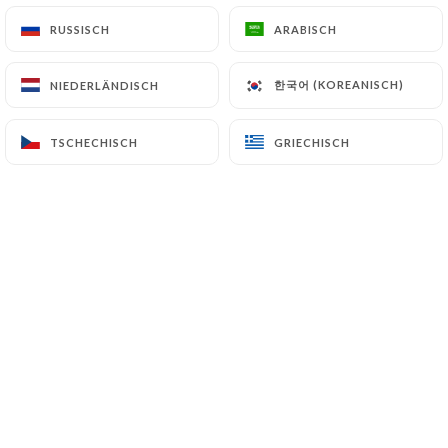
RUSSISCH
RUSSISCH
ARABISCH
ARABISCH
DE
MENÜ
한국어 (KOREANISCH)
한국어 (KOREANISCH)
NIEDERLÄNDISCH
NIEDERLÄNDISCH
TSCHECHISCH
TSCHECHISCH
GRIECHISCH
GRIECHISCH
/
START
TAPAS JAPONAIS
TAPAS JAPONAIS