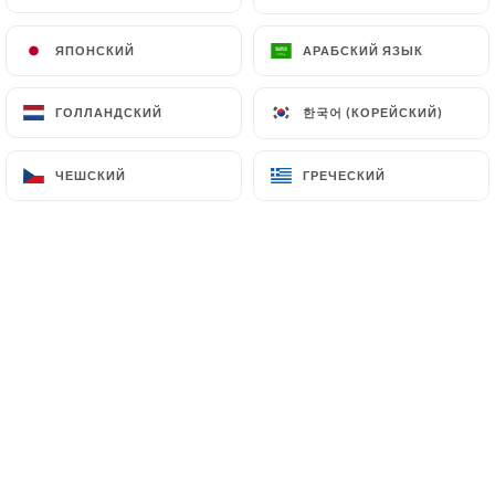
RU
МЕНЮ
ЯПОНСКИЙ
ЯПОНСКИЙ
АРАБСКИЙ ЯЗЫК
АРАБСКИЙ ЯЗЫК
한국어 (КОРЕЙСКИЙ)
한국어 (КОРЕЙСКИЙ)
ГОЛЛАНДСКИЙ
ГОЛЛАНДСКИЙ
ЧЕШСКИЙ
ЧЕШСКИЙ
ГРЕЧЕСКИЙ
ГРЕЧЕСКИЙ
/
ГЛАВНАЯ СТРАНИЦА
TAPAS JAPONAIS
TAPAS JAPONAIS