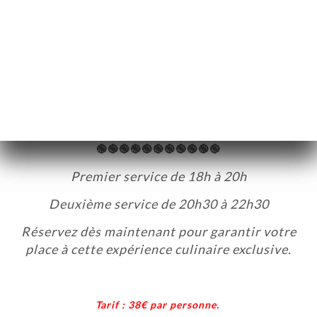
Des plats élaborés avec soin par notre chef
japonais, qui marient subtilement les
ingrédients méditerranéens et japonais.
Profitez de cette soirée unique pour
savourer des mets délicats dans une
ambiance conviviale et intimiste.
Я
ЦА
֎֎֎֎֎֎֎֎֎֎֎
ИРОВАТЬ
Premier service de 18h à 20h
ЕРЕЯ
Deuxième service de 20h30 à 22h30
ЫВЫ
НЮ
Réservez dès maintenant pour garantir votre
place à cette expérience culinaire exclusive.
APONAIS
ЬСЯ С
Tarif : 38€ par personne.